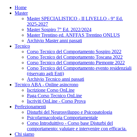
Home
Master
Master SPECIALISTICO - II LIVELLO - 9° Ed.
2025-2027
Master Sospiro 7° Ed. 2022/2024
Master Trentino ed. ANFFAS Trentino ONLUS
Archivio Master anni passati
Tecnico
Corso Tecnico del Comportamento Sospiro 2022
Corso Tecnico del Comportamento Toscana 2022
Corso Tecnico del Comportamento Piemonte 2022
Corso Tecnico del Comportamento evento residenziali
(riservato agli Enti)
Archivio Tecnico anni passati
Tecnico ABA - Online asincrono
Iscrizione Corso OnLine
Paga Corso Tecnico OnLine
Iscriviti OnLine - Corso Prova
Perfezionamenti
Disturbi del Neurosviluppo e Psicopatologia
Psicofarmacologia Comportamentale
Corso Introduittivo - Corso base Disturbi del
comportamento: valutare e intervenire con efficacia.
Chi siamo