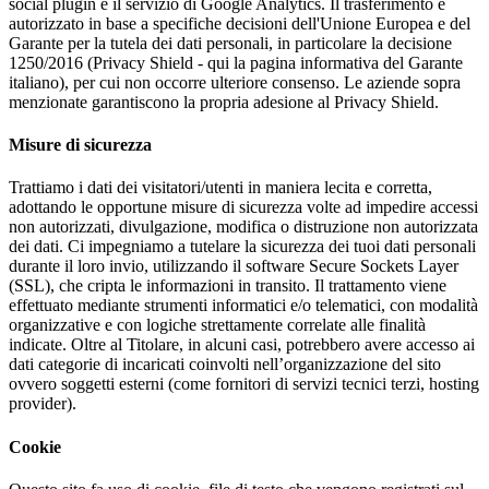
social plugin e il servizio di Google Analytics. Il trasferimento è
autorizzato in base a specifiche decisioni dell'Unione Europea e del
Garante per la tutela dei dati personali, in particolare la decisione
1250/2016 (Privacy Shield - qui la pagina informativa del Garante
italiano), per cui non occorre ulteriore consenso. Le aziende sopra
menzionate garantiscono la propria adesione al Privacy Shield.
Misure di sicurezza
Trattiamo i dati dei visitatori/utenti in maniera lecita e corretta,
adottando le opportune misure di sicurezza volte ad impedire accessi
non autorizzati, divulgazione, modifica o distruzione non autorizzata
dei dati. Ci impegniamo a tutelare la sicurezza dei tuoi dati personali
durante il loro invio, utilizzando il software Secure Sockets Layer
(SSL), che cripta le informazioni in transito. Il trattamento viene
effettuato mediante strumenti informatici e/o telematici, con modalità
organizzative e con logiche strettamente correlate alle finalità
indicate. Oltre al Titolare, in alcuni casi, potrebbero avere accesso ai
dati categorie di incaricati coinvolti nell’organizzazione del sito
ovvero soggetti esterni (come fornitori di servizi tecnici terzi, hosting
provider).
Cookie