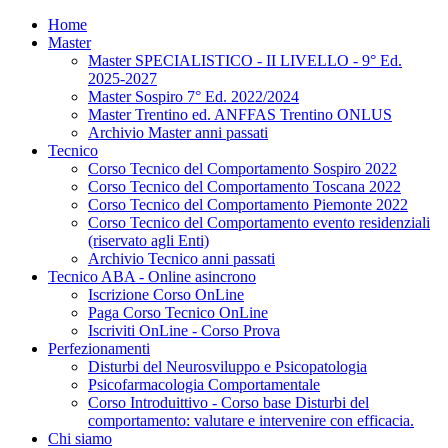
Home
Master
Master SPECIALISTICO - II LIVELLO - 9° Ed.
2025-2027
Master Sospiro 7° Ed. 2022/2024
Master Trentino ed. ANFFAS Trentino ONLUS
Archivio Master anni passati
Tecnico
Corso Tecnico del Comportamento Sospiro 2022
Corso Tecnico del Comportamento Toscana 2022
Corso Tecnico del Comportamento Piemonte 2022
Corso Tecnico del Comportamento evento residenziali
(riservato agli Enti)
Archivio Tecnico anni passati
Tecnico ABA - Online asincrono
Iscrizione Corso OnLine
Paga Corso Tecnico OnLine
Iscriviti OnLine - Corso Prova
Perfezionamenti
Disturbi del Neurosviluppo e Psicopatologia
Psicofarmacologia Comportamentale
Corso Introduittivo - Corso base Disturbi del
comportamento: valutare e intervenire con efficacia.
Chi siamo