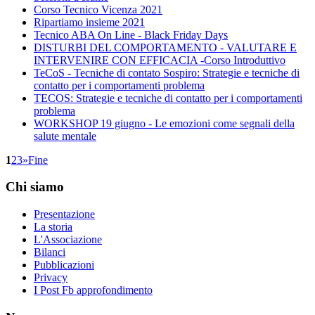
Corso Tecnico Vicenza 2021
Ripartiamo insieme 2021
Tecnico ABA On Line - Black Friday Days
DISTURBI DEL COMPORTAMENTO - VALUTARE E
INTERVENIRE CON EFFICACIA -Corso Introduttivo
TeCoS - Tecniche di contato Sospiro: Strategie e tecniche di
contatto per i comportamenti problema
TECOS: Strategie e tecniche di contatto per i comportamenti
problema
WORKSHOP 19 giugno - Le emozioni come segnali della
salute mentale
1
2
3
»
Fine
Chi
siamo
Presentazione
La storia
L'Associazione
Bilanci
Pubblicazioni
Privacy
I Post Fb approfondimento